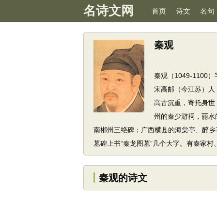
名诗文网
首页
诗文
名句
秦观
秦观（1049-11
宋高邮（今江苏）人
高古沉重，寄托身世
州的秦少游祠，丽水
南郴州三绝碑；广西横县的海棠亭、醉乡
墓碑上书“秦龙图墓”几个大字。有秦家
秦观的诗文