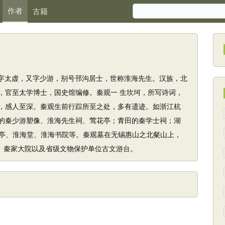
作者
古籍
00）字太虚，又字少游，别号邗沟居士，世称淮海先生。汉族，北
，官至太学博士，国史馆编修。秦观一 生坎坷，所写诗词，
，感人至深。秦观生前行踪所至之处，多有遗迹。如浙江杭
的秦少游塑像、淮海先生祠、莺花亭；青田的秦学士祠；湖
亭、淮海堂、淮海书院等。秦观墓在无锡惠山之北粲山上，
村、秦家大院以及省级文物保护单位古文游台。