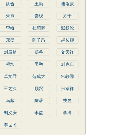
姚合
王勃
陆龟蒙
朱熹
秦观
方干
李峤
杜荀鹤
戴叔伦
郑燮
陈子昂
赵长卿
刘辰翁
郑谷
文天祥
程垓
吴融
刘克庄
卓文君
范成大
朱敦儒
王之涣
顾况
张孝祥
马戴
陈著
戎昱
刘义庆
李益
李绅
李世民