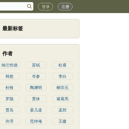
登录
注册
最新标签
作者
纳兰性德
苏轼
杜甫
韩愈
岑参
李白
杜牧
陶渊明
柳宗元
罗隐
贯休
诸葛亮
贾岛
晏几道
孟郊
许浑
范仲淹
王建