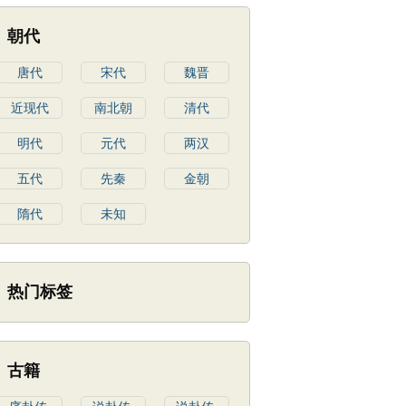
朝代
唐代
宋代
魏晋
近现代
南北朝
清代
明代
元代
两汉
五代
先秦
金朝
隋代
未知
热门标签
古籍